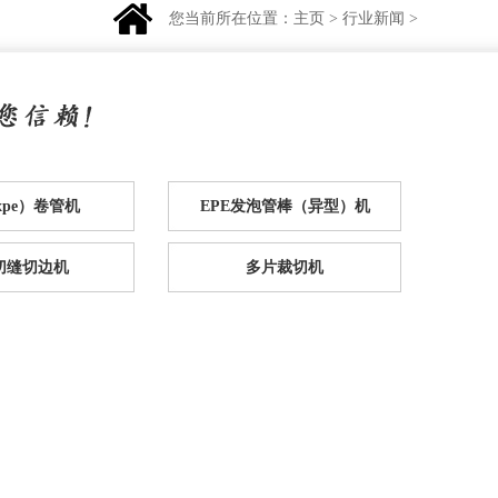
您当前所在位置：
主页
>
行业新闻
>
（xpe）卷管机
EPE发泡管棒（异型）机
e切缝切边机
多片裁切机