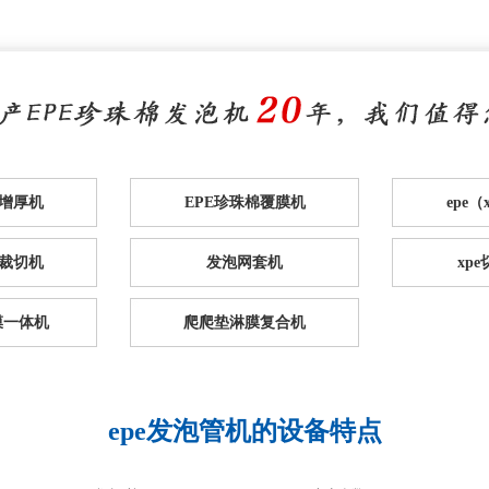
棉增厚机
EPE珍珠棉覆膜机
epe
裁切机
发泡网套机
xp
膜一体机
爬爬垫淋膜复合机
epe发泡管机的设备特点