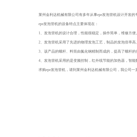
莱州金利达机械有限公司有多年从事
epe发泡管机
设计开发的
epe发泡管机的设备特点主要体现在：
1、发泡管机的设计合理，性能很稳定，操作简单，维修方便
2、发泡管机采用了先进的物理发泡工艺，制品的发泡倍率高
3、该产品的螺杆、料筒由氮化钢精制而成的，提高了螺杆的
4、发泡管机采用的是变频控制，红外线节能的加热器，智能
求购epe发泡管机，请到莱州金利达机械有限公司，我公司一直