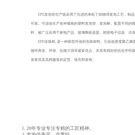
EPE发泡管生产线采用了先进的单机丁烷物理发泡工艺，制
可靠。可连续生产各种规格的塑料发泡管、发泡棒。配置不同的
料，被广泛应用于家电产品、玻璃陶瓷器皿、精密电子仪器、仪
EPE珍珠棉, 是一种新型环保的包装材料。它由低密度聚乙烯
循环再造、环保、抗撞力强等诸多优点，亦具有很好的抗化学性
发靠背及高档服装的定型、填充和装饰。
1. 20年专业专注专精的工匠精神。
2. 发泡倍率高、克重轻。