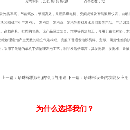
发布时间：2011-08-18 09:29
点击次数：72
品发泡倍率高，节能高效，节能高效，采用防爆电机、变频调速及智能数显仪表，自动
模头和辅机可生产发泡片、发泡网、发泡条、发泡异型材及水果网套等产品。产品因其
表、高档家具、鞋帽的包装。该产品经过复合、增厚等再次加工，可用于箱包衬垫，木
脂经物理发泡产生无数的独立气泡构成。克服了普通发泡胶易碎、变形、回复性差的
能，采用了先进的单机丁烷物理发泡工艺，制品发泡倍率高，其发泡管、发泡棒、条被
上一篇：
珍珠棉覆膜机的特点与用途
下一篇：
珍珠棉设备的功能及应用
为什么选择我们？