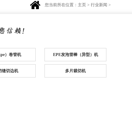
您当前所在位置：
主页
>
行业新闻
>
（xpe）卷管机
EPE发泡管棒（异型）机
e切缝切边机
多片裁切机