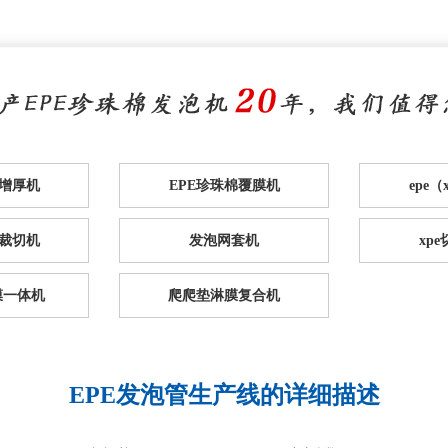
棉增厚机
EPE珍珠棉覆膜机
epe
裁切机
发泡网套机
xp
膜一体机
爬爬垫淋膜复合机
EPE发泡管生产线的详细描述