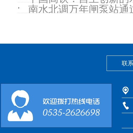
南水北调万年闸泵站通
联