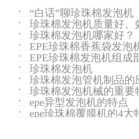
“白话”聊珍珠棉发泡机
珍珠棉发泡机质量好、
珍珠棉发泡机哪家好？
EPE珍珠棉香蕉袋发泡
EPE珍珠棉发泡机组成
珍珠棉发泡机
珍珠棉发泡管机制品的
珍珠棉发泡机械的重要
epe异型发泡机的特点
epe珍珠棉覆膜机的4大