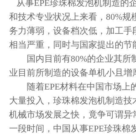
从事
EPE珍珠棉发泡机
制造的
和技术专业状况上来看，80%
务力薄弱，设备档次低，加工手
相当严重，同时与国家提出的节
国内目前有80%的企业其所制
业目前所制造的设备单机小且增
随着EPE材料在中国市场上的
大量投入，珍珠棉发泡机制造技
机械市场发展之快，竟争可谓异
一段时间，中国从事
EPE珍珠棉