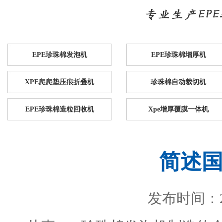
EPE珍珠棉发泡机
EPE珍珠棉增厚机
XPE爬爬垫压痕折叠机
珍珠棉自动裁切机
EPE珍珠棉造粒回收机
Xpe增厚覆膜一体机
简述
发布时间：201