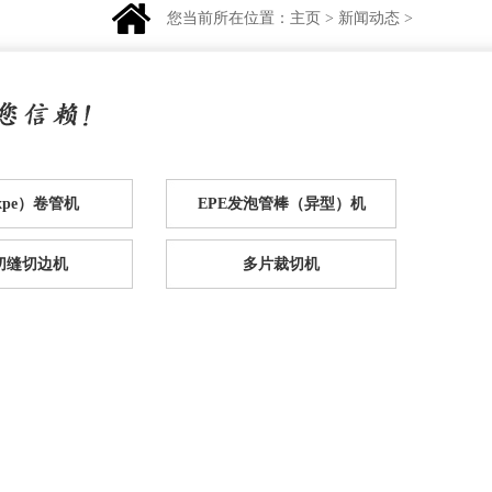
您当前所在位置：
主页
>
新闻动态
>
（xpe）卷管机
EPE发泡管棒（异型）机
e切缝切边机
多片裁切机