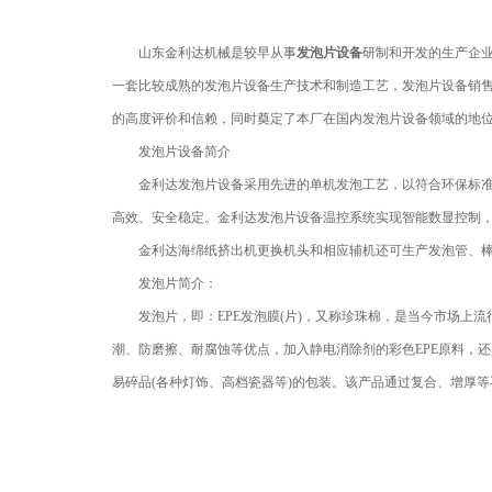
山东金利达机械是较早从事
发泡片设备
研制和开发的生产企
一套比较成熟的发泡片设备生产技术和制造工艺，发泡片设备销
的高度评价和信赖，同时奠定了本厂在国内发泡片设备领域的地
发泡片设备简介
金利达发泡片设备采用先进的单机发泡工艺，以符合环保标
高效、安全稳定。金利达发泡片设备温控系统实现智能数显控制
金利达海绵纸挤出机更换机头和相应辅机还可生产发泡管、
发泡片简介：
发泡片，即：EPE发泡膜(片)，又称珍珠棉，是当今市场
潮、防磨擦、耐腐蚀等优点，加入静电消除剂的彩色EPE原料，
易碎品(各种灯饰、高档瓷器等)的包装。该产品通过复合、增厚