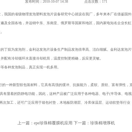
发布时间：2010-10-07 14:38
点击次数：171
业，我国的省级物理发泡塑料发泡片设备研究中心就设在我厂，多年来本厂在借鉴国外
售遍及全国各地，并远销中东、东南亚、俄罗斯等国家和地区，国内家电知名企业长虹
位。
准的丁烷为发泡剂，金利达发泡片设备生产制品发泡倍率高、洁白细腻。金利达发泡片
，并配有冷却循环水直接冷却机筒，温度控制更精确，反应更灵敏。
棒等各种发泡制品，真正实现一机多用。
上流行的一种新型软包装材料，它具有高强的缓冲、抗振能力，柔软、质轻、富有弹性
还具有显着的防静电功能，因此，这种产品被广泛应用于各种电器、电子(半导体、电
等再次加工，还可广泛应用于箱包衬垫，木地板防潮层、冷库保温层、运动软垫等行业
上一篇：
epe珍珠棉覆膜机应用
下一篇：
珍珠棉增厚机