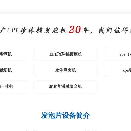
棉增厚机
EPE珍珠棉覆膜机
epe
裁切机
发泡网套机
xp
膜一体机
爬爬垫淋膜复合机
发泡片设备简介