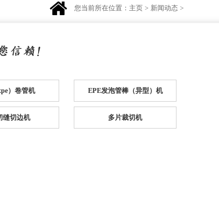
您当前所在位置：
主页
>
新闻动态
>
（xpe）卷管机
EPE发泡管棒（异型）机
e切缝切边机
多片裁切机