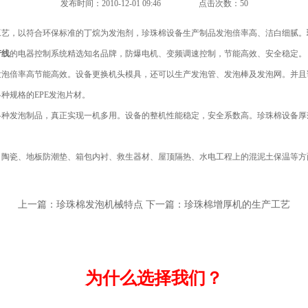
发布时间：2010-12-01 09:46
点击次数：50
工艺，以符合环保标准的丁烷为发泡剂，珍珠棉设备生产制品发泡倍率高、洁白细腻。
产线
的电器控制系统精选知名品牌，防爆电机、变频调速控制，节能高效、安全稳定。
发泡倍率高节能高效。设备更换机头模具，还可以生产发泡管、发泡棒及发泡网。并且
种规格的EPE发泡片材。
各种发泡制品，真正实现一机多用。设备的整机性能稳定，安全系数高。珍珠棉设备厚
、陶瓷、地板防潮垫、箱包内衬、救生器材、屋顶隔热、水电工程上的混泥土保温等方
上一篇：
珍珠棉发泡机械特点
下一篇：
珍珠棉增厚机的生产工艺
为什么选择我们？