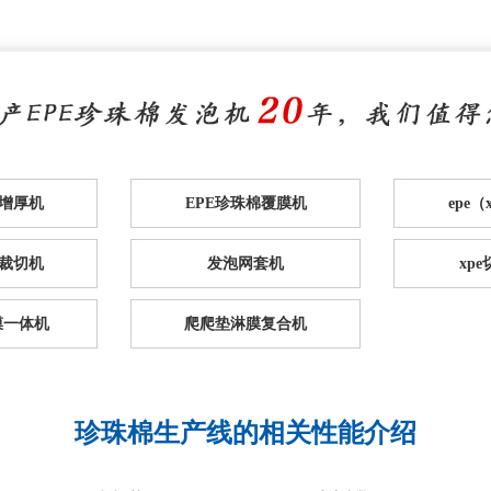
棉增厚机
EPE珍珠棉覆膜机
epe
裁切机
发泡网套机
xp
膜一体机
爬爬垫淋膜复合机
珍珠棉生产线的相关性能介绍