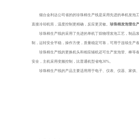
烟台金利达公司省的的
珍珠棉生产线
是采用先进的单机发泡
直接冷却机筒，温度控制更精确，反应更灵敏。
珍珠棉发泡管生
珍珠棉生产线的采用了先进的单机丁烷物理发泡工艺，制品
制，运转安全平稳，操作方便，质量稳定可靠，可用于连续生产各
珍珠棉生产线的更换机头和相应辅机还可生产发泡管、棒等
安全，主机采用变频控制，比普通机型省电30%。
珍珠棉生产线的产品主要适用用于电子、仪表、仪器、家俱