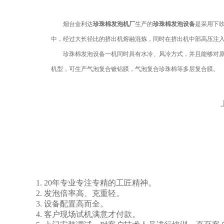
烟台金利达
珍珠棉发泡机厂
生产的
珍珠棉发泡设备
是采用下
中，经过大长径比的挤出机熔融混炼，同时在挤出机中部高压注
珍珠棉发泡设备一机同时具有水冷、风冷方式，并且能够对原
机型，可生产气泡复合镀铝膜，气泡复合珍珠棉等多层复合膜。
1. 20年专业专注专精的工匠精神。
2. 发泡倍率高、克重轻。
3. 设备配置高而全。
4. 客户现场试机满意才付款。