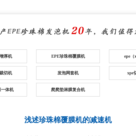
棉增厚机
EPE珍珠棉覆膜机
epe
裁切机
发泡网套机
xp
膜一体机
爬爬垫淋膜复合机
浅述珍珠棉覆膜机的减速机