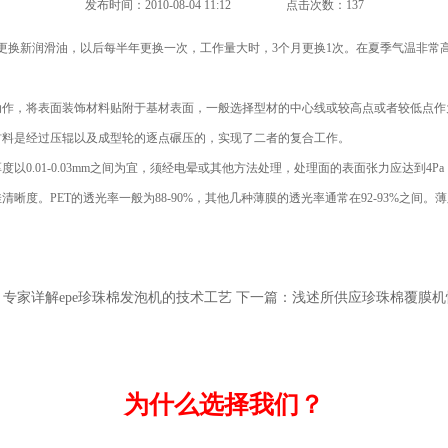
发布时间：2010-08-04 11:12
点击次数：137
更换新润滑油，以后每半年更换一次，工作量大时，3个月更换1次。在夏季气温非常
作，将表面装饰材料贴附于基材表面，一般选择型材的中心线或较高点或者较低点作
材料是经过压辊以及成型轮的逐点碾压的，实现了二者的复合工作。
以0.01-0.03mm之间为宜，须经电晕或其他方法处理，处理面的表面张力应达到
晰度。PET的透光率一般为88-90%，其他几种薄膜的透光率通常在92-93%之间
：
专家详解epe珍珠棉发泡机的技术工艺
下一篇：
浅述所供应珍珠棉覆膜机
为什么选择我们？