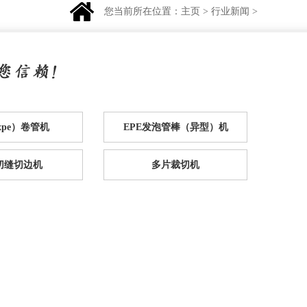
您当前所在位置：
主页
>
行业新闻
>
（xpe）卷管机
EPE发泡管棒（异型）机
e切缝切边机
多片裁切机