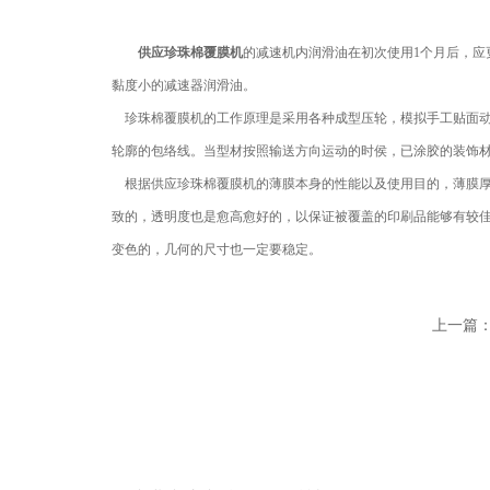
供应珍珠棉覆膜机
的减速机内润滑油在初次使用1个月后，应
黏度小的减速器润滑油。
珍珠棉覆膜机的工作原理是采用各种成型压轮，模拟手工贴面动
轮廓的包络线。当型材按照输送方向运动的时侯，已涂胶的装饰
根据
供应珍珠棉覆膜机
的薄膜本身的性能以及使用目的，薄膜厚度
致的，透明度也是愈高愈好的，以保证被覆盖的印刷品能够有较佳清
变色的，几何的尺寸也一定要稳定。
上一篇