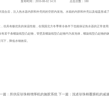
发布时间：2010-08-02 14:31
点击次数：180
料混合后，注入热水器内胆和外壳间的空腔内发泡。水箱的内胆和外壳以及端盖形成
，但具有极优良的保温性能，在我国北方冬季寒冷条件下也能保证热水器的正常使用
布有若干条螺旋线型凸起物，管壁及螺旋线型凸起物均为发泡体，螺旋线型凸起物的
序泻下，降低水锤效应。
一篇：
所供应珍珠棉增厚机的施胶系统
下一篇：
浅述珍珠棉覆膜机的减