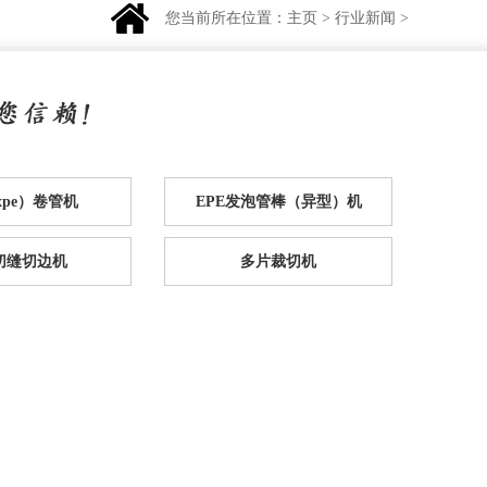
您当前所在位置：
主页
>
行业新闻
>
（xpe）卷管机
EPE发泡管棒（异型）机
e切缝切边机
多片裁切机