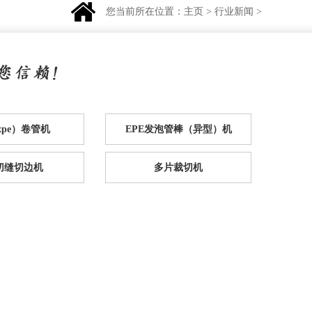
您当前所在位置：
主页
>
行业新闻
>
（xpe）卷管机
EPE发泡管棒（异型）机
e切缝切边机
多片裁切机