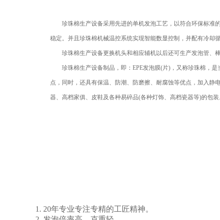
珍珠棉生产设备
采用先进的单机发泡工艺，以符合环保标准
稳定。并且珍珠棉机械温控系统实现智能数显控制，并配有冷却
珍珠棉生产设备更换机头和相应辅机以后还可生产发泡管、棒
珍珠棉生产设备制品，即：EPE发泡膜(片)，又称珍珠棉，是
点，同时，还具有保温、防潮、防磨擦、耐腐蚀等优点，加入静电
器、高档家俱、皮鞋及各种易碎品(各种灯饰、高档瓷器等)的包
1. 20年专业专注专精的工匠精神。
2. 发泡倍率高、克重轻。