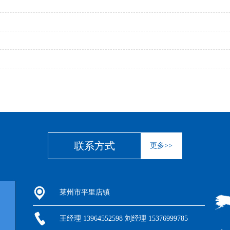
联系方式
更多>>
莱州市平里店镇
王经理 13964552598 刘经理 15376999785