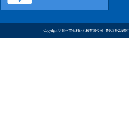
Copyright © 莱州市金利达机械有限公司
鲁ICP备202004