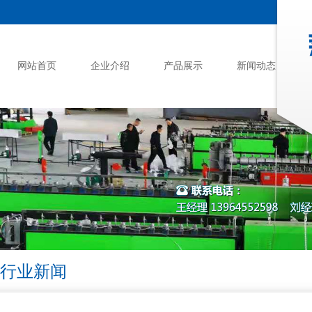
网站首页
企业介绍
产品展示
新闻动态
行业新闻