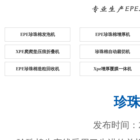
EPE珍珠棉发泡机
EPE珍珠棉增厚机
XPE爬爬垫压痕折叠机
珍珠棉自动裁切机
EPE珍珠棉造粒回收机
Xpe增厚覆膜一体机
珍
发布时间：201