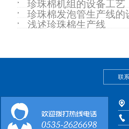
珍珠棉机组的设备工艺
珍珠棉发泡管生产线的
浅述珍珠棉生产线
联