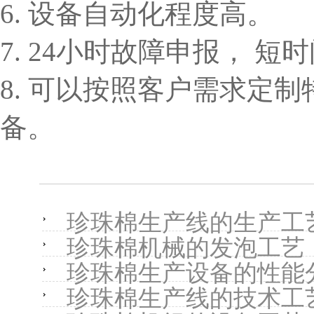
6. 设备自动化程度高。
7. 24小时故障申报， 
8. 可以按照客户需求定
备。
珍珠棉生产线的生产工
珍珠棉机械的发泡工艺
珍珠棉生产设备的性能
珍珠棉生产线的技术工