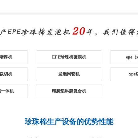
棉增厚机
EPE珍珠棉覆膜机
epe
裁切机
发泡网套机
xp
膜一体机
爬爬垫淋膜复合机
珍珠棉生产设备的优势性能