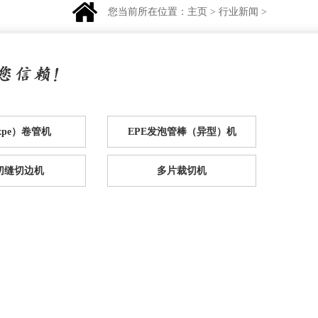
您当前所在位置：
主页
>
行业新闻
>
（xpe）卷管机
EPE发泡管棒（异型）机
e切缝切边机
多片裁切机