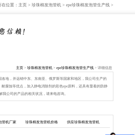
所在位置：
主页
>
珍珠棉发泡管机
>
epe珍珠棉发泡管生产线
>
主页
>
珍珠棉发泡管机
>
epe珍珠棉发泡管生产线
> 详细信息
全国各地，并远销中东、东南亚、俄罗斯等国家和地区，我公司生产的
耐腐蚀等优点，加入静电消除剂的彩色epe原料，还具有显着的防静
了解我公司的产品的相关状况，请来电咨询。
泡管机厂家
珍珠棉发泡管机价格
供应珍珠棉发泡管机