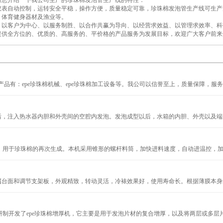
向您介绍一下我公司生产的珍珠棉发泡管生产线的特性：
自动控制，运转安全平稳，操作方便，质量稳定可靠，珍珠棉发泡管生产线可生产
、体育健身器材及渔业等。
客户为中心、以服务制胜、以合作共赢为导向、以经营求效益、以管理求效率、科
提供全方位的、优质的、高服务的、平价格的产品服务为发展目标，欢迎广大客户前来
有：epe珍珠棉机械、epe珍珠棉加工设备等。我公司以信誉至上，质量保障，服务良好
后，注入热水器内胆和外壳间的空腔内发泡。发泡成型以后，水箱的内胆、外壳以及端盖形
用于珍珠棉的再次生成。本机采用锥形的螺杆料筒，加快进料速度，自动进温控，加热温
属台面和调节支架板，外观精致，转动灵活，冷裱效果好，使用寿命长。根据薄膜本身的性
制开发了epe珍珠棉增厚机，它主要是用于发泡片材的复合增厚，以及将两层或多层片材进