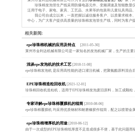
莱州市金利达机械有限公司作为专业的
珍珠棉发泡管生产线
厂家，
珍珠棉发泡管生产线采用防爆电器元件、变频调速及智能数显仪表
泛用于电子、家电、家具、工艺品、水果等的包装和儿童玩具用品
我公司自成立以来，一直把握以诚信服务客户、以质量求根本、以
中心，为广大客户提供高质量的珍珠棉发泡管生产线，同时为客户
相关新闻:
epe珍珠棉机械的应用及特点
·
[2011-05-30]
莱州市金利达机械有限公司是一家知名的发泡机械厂家，生产的主要产品
浅谈epe发泡机的技术工艺
·
[2018-11-08]
epe珍珠棉发泡机 是应用高性能的进口灌注机械，把聚氨酯原料混合
EPE珍珠棉造粒回收机
·
[2021-12-01]
珍珠棉回收机造粒机，适用于EPE珍珠棉发泡废旧原料，加工成颗粒，
专家详解epe珍珠棉覆膜机的辊筒
·
[2010-08-06]
epe珍珠棉覆膜机 均采用优质钢材和耐磨橡胶作辊筒，配之以喷塑金
epe珍珠棉增厚机的用途
·
[2010-06-12]
由于一次成型的EPE珍珠棉纸厚度不足造成很多不便，基于此问题而研