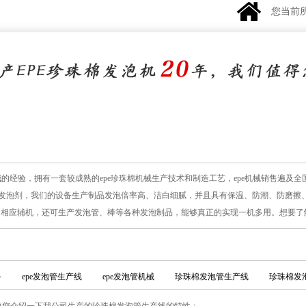
您当前
线
的经验，拥有一套较成熟的epe珍珠棉机械生产技术和制造工艺，epe机械销售遍及
发泡剂，我们的设备生产制品发泡倍率高、洁白细腻，并且具有保温、防潮、防磨擦、
头和相应辅机，还可生产发泡管、棒等各种发泡制品，能够真正的实现一机多用。想要
备
epe发泡管生产线
epe发泡管机械
珍珠棉发泡管生产线
珍珠棉发