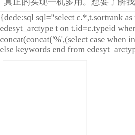
真正的实现一机多用。想要了解我
{dede:sql sql="select c.*,t.sortrank a
edesyt_arctype t on t.id=c.typeid wh
concat(concat('%',(select case when in
else keywords end from edesyt_arctype