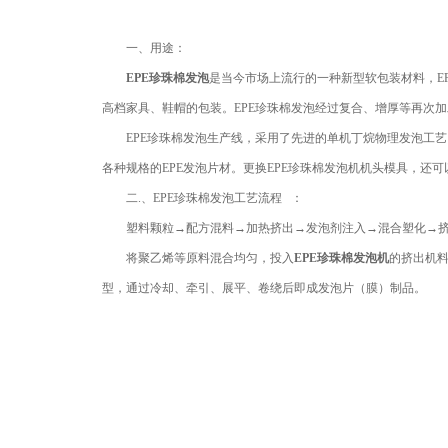
一、用途：
EPE珍珠棉发泡
是当今市场上流行的一种新型软包装材料，E
高档家具、鞋帽的包装。EPE珍珠棉发泡经过复合、增厚等再次
EPE珍珠棉发泡生产线，采用了先进的单机丁烷物理发泡工艺
各种规格的EPE发泡片材。更换EPE珍珠棉发泡机机头模具，还
二.、EPE珍珠棉发泡工艺流程 ：
塑料颗粒→配方混料→加热挤出→发泡剂注入→混合塑化→挤
将聚乙烯等原料混合均匀，投入
EPE珍珠棉发泡机
的挤出机
型，通过冷却、牵引、展平、卷绕后即成发泡片（膜）制品。