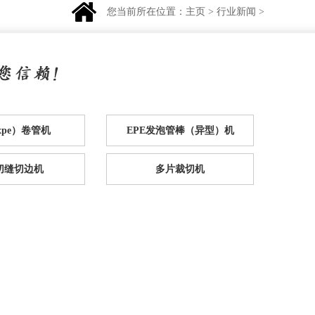
您当前所在位置：
主页
>
行业新闻
>
（xpe）卷管机
EPE发泡管棒（异型）机
e切缝切边机
多片裁切机