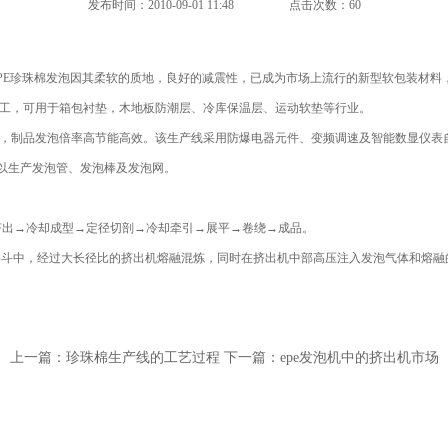
发布时间：2010-09-01 11:48
点击次数：60
PE珍珠棉发泡因其柔软的质地，良好的减震性，已成为市场上流行的新型软包装材料
加工，可用于箱包衬垫，木地板防潮层、冷库保温层、运动软垫等行业。
，制品发泡倍率高节能高效。该生产线采用防爆电器元件、变频调速及智能数显仪表
可以生产发泡管、发泡棒及发泡网。
出→冷却成型→定径切剖→冷却牵引→展平→卷绕→成品。
料斗中，经过大长径比的挤出机熔融混炼，同时在挤出机中部高压注入发泡气体和熔融
上一篇：
珍珠棉生产线的工艺过程
下一篇：
epe发泡机中的挤出机市场