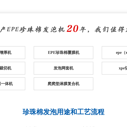
棉增厚机
EPE珍珠棉覆膜机
epe
裁切机
发泡网套机
xp
膜一体机
爬爬垫淋膜复合机
珍珠棉发泡用途和工艺流程