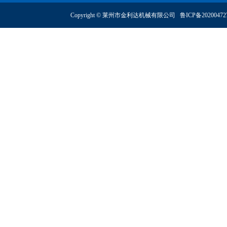
Copyright © 莱州市金利达机械有限公司
鲁ICP备2020047