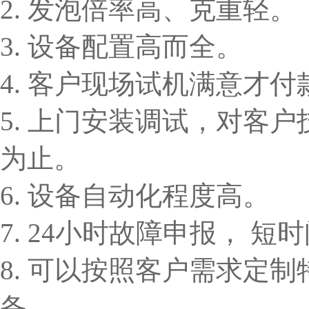
2. 发泡倍率高、克重轻。
3. 设备配置高而全。
4. 客户现场试机满意才付
5. 上门安装调试，对客
为止。
6. 设备自动化程度高。
7. 24小时故障申报， 
8. 可以按照客户需求定
备。