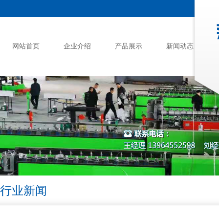
网站首页
企业介绍
产品展示
新闻动态
行业新闻