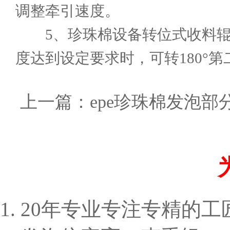
调整牵引速度。
5、珍珠棉设备转位式收料辊
度达到设定要求时，可转180°
上一篇：
epe珍珠棉发泡部
1. 20年专业专注专精的