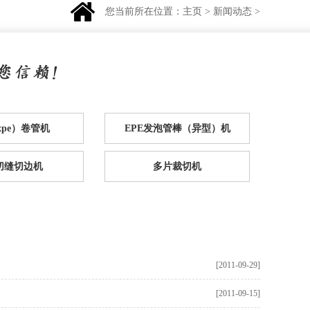
您当前所在位置：
主页
>
新闻动态
>
（xpe）卷管机
EPE发泡管棒（异型）机
e切缝切边机
多片裁切机
[2011-09-29]
[2011-09-15]