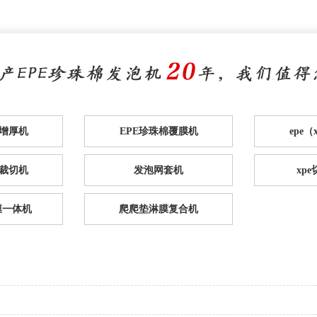
棉增厚机
EPE珍珠棉覆膜机
epe
裁切机
发泡网套机
xp
膜一体机
爬爬垫淋膜复合机