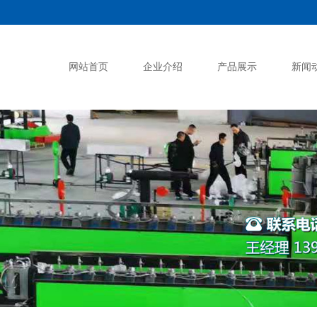
网站首页
企业介绍
产品展示
新闻